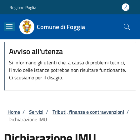
Salta al contenuto principale
Skip to footer content
Regione Puglia
Comune di Foggia
Avviso all'utenza
Si informano gli utenti che, a causa di problemi tecnici,
l’invio delle istanze potrebbe non risultare funzionante.
Ci scusiamo per il disagio.
Briciole di pane
Home
/
Servizi
/
Tributi, finanze e contravvenzioni
/
Dichiarazione IMU
Dichiarazione IMU