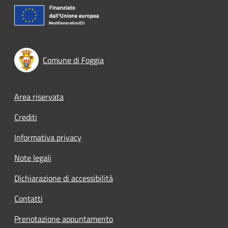
Comune di Foggia
Footer menu
Area riservata
Crediti
Informativa privacy
Note legali
Dichiarazione di accessibilità
Contatti
Prenotazione appuntamento