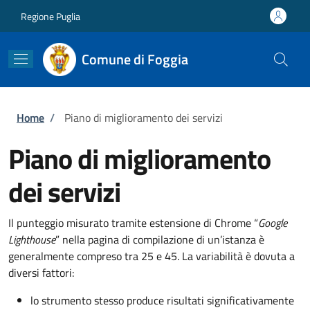
Salta al contenuto principale
Skip to footer content
Regione Puglia
Comune di Foggia
Briciole di pane
Home
/
Piano di miglioramento dei servizi
Piano di miglioramento
dei servizi
Il punteggio misurato tramite estensione di Chrome “
Google
Lighthouse
” nella pagina di compilazione di un’istanza è
generalmente compreso tra 25 e 45. La variabilità è dovuta a
diversi fattori:
lo strumento stesso produce risultati significativamente