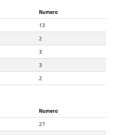
Numero
13
2
3
3
2
Numero
27