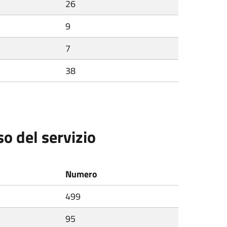
26
9
7
38
so del servizio
Numero
499
95