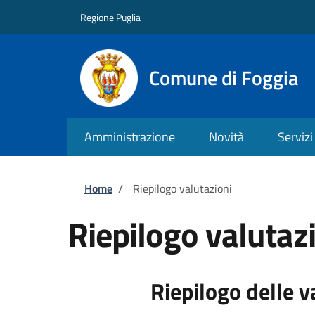
Salta al contenuto principale
Skip to footer content
Regione Puglia
Comune di Foggia
Amministrazione
Novità
Servizi
Briciole di pane
Home
/
Riepilogo valutazioni
Riepilogo valutaz
Riepilogo delle v