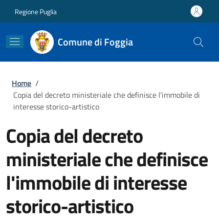
Salta al contenuto principale
Skip to footer content
Regione Puglia
Comune di Foggia
Briciole di pane
Home
/
Copia del decreto ministeriale che definisce l'immobile di
interesse storico-artistico
Copia del decreto
ministeriale che definisce
l'immobile di interesse
storico-artistico