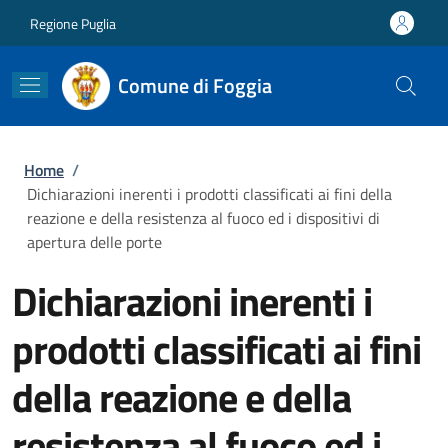
Salta al contenuto principale
Skip to footer content
Regione Puglia
Comune di Foggia
Briciole di pane
Home
/
Dichiarazioni inerenti i prodotti classificati ai fini della
reazione e della resistenza al fuoco ed i dispositivi di
apertura delle porte
Dichiarazioni inerenti i
prodotti classificati ai fini
della reazione e della
resistenza al fuoco ed i