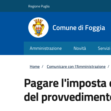
Salta al contenuto principale
Skip to footer content
Regione Puglia
Comune di Foggia
Amministrazione
Novità
Servizi
Briciole di pane
Home
/
Comunicare con l'Amministrazione
/
Pagare l'imposta di
del provvedimento