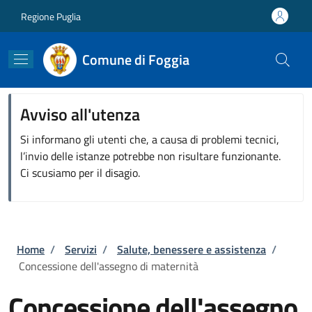
Salta al contenuto principale
Skip to footer content
Regione Puglia
Comune di Foggia
Avviso all'utenza
Si informano gli utenti che, a causa di problemi tecnici,
l’invio delle istanze potrebbe non risultare funzionante.
Ci scusiamo per il disagio.
Briciole di pane
Home
/
Servizi
/
Salute, benessere e assistenza
/
Concessione dell'assegno di maternità
Concessione dell'assegno