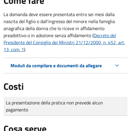
Come fare
La domanda deve essere presentata
entro sei mesi
dalla
nascita del figlio o dall'ingresso del minore nella famiglia
anagrafica della donna che lo riceve in affidamento
preadottivo o in adozione senza affidamento (
Decreto del
Presidente del Consiglio dei Ministri 21/12/2000, n. 452, art.
13, com. 1
).
Moduli da compilare e documenti da allegare
Costi
Tipo di pagamento
Importo
La presentazione della pratica non prevede alcun
pagamento
Cosa serve