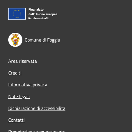
Comune di Foggia
Footer menu
Area riservata
Crediti
Informativa privacy
Note legali
Dichiarazione di accessibilità
Contatti
Prenotazione appuntamento