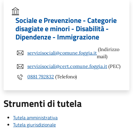
Sociale e Prevenzione - Categorie
disagiate e minori - Disabilità -
Dipendenze - Immigrazione
(Indirizzo
servizisociali@comune.foggia.it
mail)
servizisociali@cert.comune.foggia.it
(PEC)
0881 792832
(Telefono)
Strumenti di tutela
Tutela amministrativa
Tutela giurisdizionale