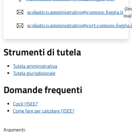
(In
scolastico.amministrativo@comune.foggia.it
mail
scolastico.amministrativo@cert.comune.foggia.i
Strumenti di tutela
Tutela amministrativa
Tutela giurisdizionale
Domande frequenti
Cos'è l'ISEE?
Come fare per calcolare l'ISEE?
Argomenti: