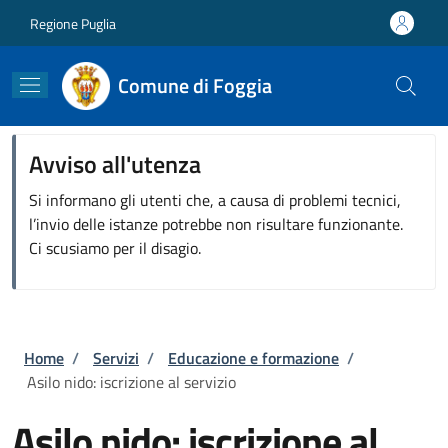
Salta al contenuto principale
Skip to footer content
Regione Puglia
Comune di Foggia
Avviso all'utenza
Si informano gli utenti che, a causa di problemi tecnici,
l’invio delle istanze potrebbe non risultare funzionante.
Ci scusiamo per il disagio.
Briciole di pane
Home
/
Servizi
/
Educazione e formazione
/
Asilo nido: iscrizione al servizio
Asilo nido: iscrizione al