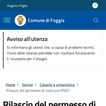
Salta al contenuto principale
Skip to footer content
Regione Puglia
Comune di Foggia
Avviso all'utenza
Si informano gli utenti che, a causa di problemi tecnici,
l’invio delle istanze potrebbe non risultare funzionante.
Ci scusiamo per il disagio.
Briciole di pane
Home
/
Servizi
/
Catasto e urbanistica
/
Rilascio del permesso di costruire (PDC)
Rilascio del permesso di