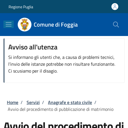
Salta al contenuto principale
Skip to footer content
Regione Puglia
Comune di Foggia
Avviso all'utenza
Si informano gli utenti che, a causa di problemi tecnici,
l’invio delle istanze potrebbe non risultare funzionante.
Ci scusiamo per il disagio.
Briciole di pane
Home
/
Servizi
/
Anagrafe e stato civile
/
Avvio del procedimento di pubblicazione di matrimonio
Avvio del procedimento di