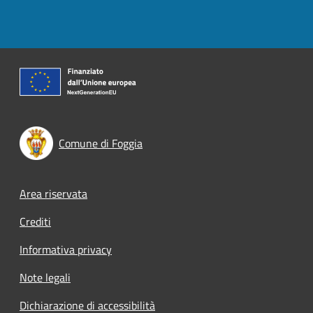
Comune di Foggia
Footer menu
Area riservata
Crediti
Informativa privacy
Note legali
Dichiarazione di accessibilità