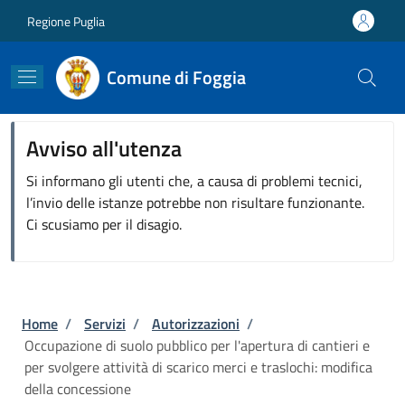
Salta al contenuto principale
Skip to footer content
Regione Puglia
Comune di Foggia
Avviso all'utenza
Si informano gli utenti che, a causa di problemi tecnici,
l’invio delle istanze potrebbe non risultare funzionante.
Ci scusiamo per il disagio.
Briciole di pane
Home
/
Servizi
/
Autorizzazioni
/
Occupazione di suolo pubblico per l'apertura di cantieri e
per svolgere attività di scarico merci e traslochi: modifica
della concessione