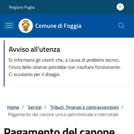
Salta al contenuto principale
Skip to footer content
Regione Puglia
Comune di Foggia
Avviso all'utenza
Si informano gli utenti che, a causa di problemi tecnici,
l’invio delle istanze potrebbe non risultare funzionante.
Ci scusiamo per il disagio.
Briciole di pane
Home
/
Servizi
/
Tributi, finanze e contravvenzioni
/
Pagamento del canone unico patrimoniale e mercatale
Pagamento del canone