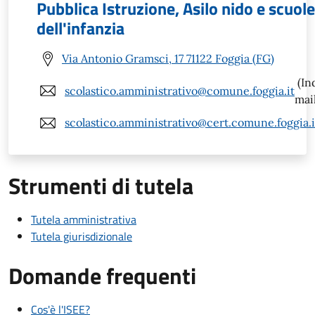
Pubblica Istruzione, Asilo nido e scuole
dell'infanzia
Via Antonio Gramsci, 17 71122 Foggia (FG)
(In
scolastico.amministrativo@comune.foggia.it
mail
scolastico.amministrativo@cert.comune.foggia.i
Strumenti di tutela
Tutela amministrativa
Tutela giurisdizionale
Domande frequenti
Cos'è l'ISEE?