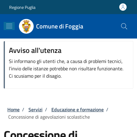
Salta al contenuto principale
Skip to footer content
Regione Puglia
Comune di Foggia
Avviso all'utenza
Si informano gli utenti che, a causa di problemi tecnici,
l’invio delle istanze potrebbe non risultare funzionante.
Ci scusiamo per il disagio.
Briciole di pane
Home
/
Servizi
/
Educazione e formazione
/
Concessione di agevolazioni scolastiche
Concessione di