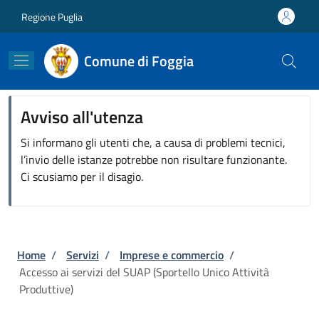
Salta al contenuto principale
Skip to footer content
Regione Puglia
Comune di Foggia
Avviso all'utenza
Si informano gli utenti che, a causa di problemi tecnici,
l’invio delle istanze potrebbe non risultare funzionante.
Ci scusiamo per il disagio.
Briciole di pane
Home
/
Servizi
/
Imprese e commercio
/
Accesso ai servizi del SUAP (Sportello Unico Attività
Produttive)