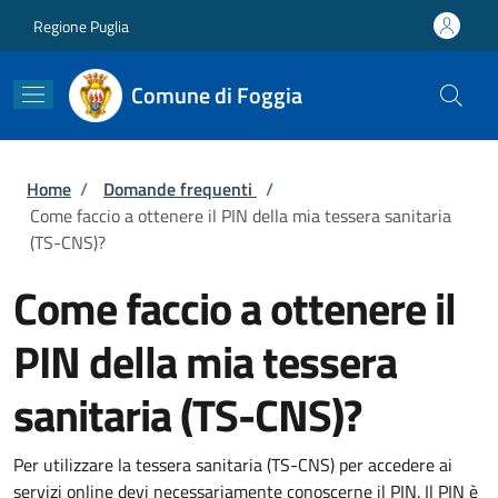
Salta al contenuto principale
Skip to footer content
Regione Puglia
Comune di Foggia
Briciole di pane
Home
/
Domande frequenti
/
Come faccio a ottenere il PIN della mia tessera sanitaria
(TS-CNS)?
Come faccio a ottenere il
PIN della mia tessera
sanitaria (TS-CNS)?
Per utilizzare la tessera sanitaria (TS-CNS) per accedere ai
servizi online devi necessariamente conoscerne il PIN. Il PIN è