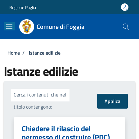
Salta al contenuto principale
Skip to footer content
Regione Puglia
Comune di Foggia
Briciole di pane
Home
/
Istanze edilizie
Istanze edilizie
Cerca i contenuti che nel
titolo contengono:
Chiedere il rilascio del
permesso di costruire (PDC)