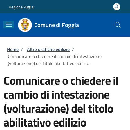
Salta al contenuto principale
Skip to footer content
Regione Puglia
Comune di Foggia
Briciole di pane
Home
/
Altre pratiche edilizie
/
Comunicare o chiedere il cambio di intestazione
(volturazione) del titolo abilitativo edilizio
Comunicare o chiedere il
cambio di intestazione
(volturazione) del titolo
abilitativo edilizio