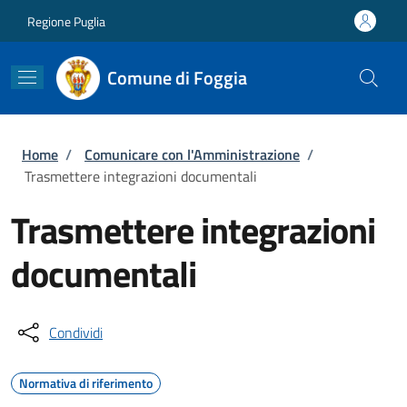
Salta al contenuto principale
Skip to footer content
Regione Puglia
Comune di Foggia
Briciole di pane
Home
/
Comunicare con l'Amministrazione
/
Trasmettere integrazioni documentali
Trasmettere integrazioni
documentali
Condividi
Normativa di riferimento