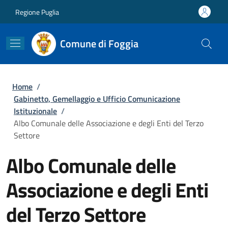
Salta al contenuto principale
Skip to footer content
Regione Puglia
Comune di Foggia
Briciole di pane
Home
/
Gabinetto, Gemellaggio e Ufficio Comunicazione
Istituzionale
/
Albo Comunale delle Associazione e degli Enti del Terzo
Settore
Albo Comunale delle
Associazione e degli Enti
del Terzo Settore