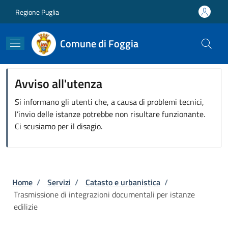
Salta al contenuto principale
Skip to footer content
Regione Puglia
Comune di Foggia
Avviso all'utenza
Si informano gli utenti che, a causa di problemi tecnici,
l’invio delle istanze potrebbe non risultare funzionante.
Ci scusiamo per il disagio.
Briciole di pane
Home
/
Servizi
/
Catasto e urbanistica
/
Trasmissione di integrazioni documentali per istanze
edilizie