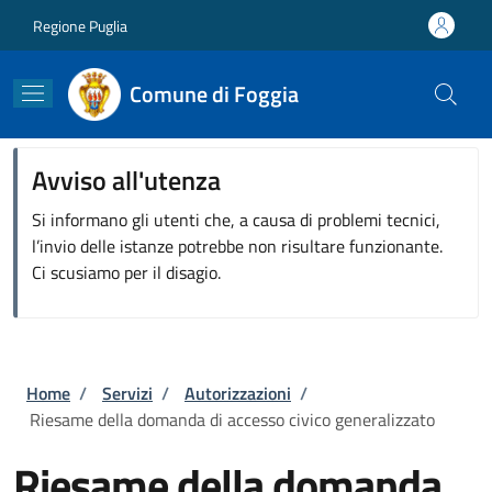
Salta al contenuto principale
Skip to footer content
Regione Puglia
Comune di Foggia
Avviso all'utenza
Si informano gli utenti che, a causa di problemi tecnici,
l’invio delle istanze potrebbe non risultare funzionante.
Ci scusiamo per il disagio.
Briciole di pane
Home
/
Servizi
/
Autorizzazioni
/
Riesame della domanda di accesso civico generalizzato
Riesame della domanda