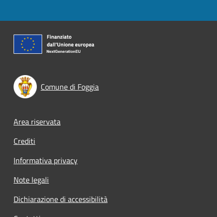
Comune di Foggia
Footer menu
Area riservata
Crediti
Informativa privacy
Note legali
Dichiarazione di accessibilità