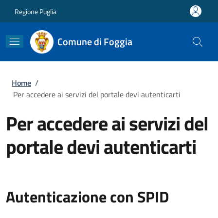
Salta al contenuto principale
Skip to footer content
Regione Puglia
Comune di Foggia
Briciole di pane
Home
/
Per accedere ai servizi del portale devi autenticarti
Per accedere ai servizi del
portale devi autenticarti
Autenticazione con SPID